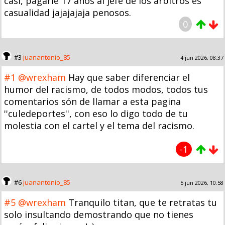
casi, pagarle 17 años al jefe de los árbitros es
casualidad jajajajaja penosos.
0
#3
juanantonio_85
4 jun 2026, 08:37
#1
@wrexham
Hay que saber diferenciar el
humor del racismo, de todos modos, todos tus
comentarios són de llamar a esta pagina
''culedeportes'', con eso lo digo todo de tu
molestia con el cartel y el tema del racismo.
-1
#6
juanantonio_85
5 jun 2026, 10:58
#5
@wrexham
Tranquilo titan, que te retratas tu
solo insultando demostrando que no tienes