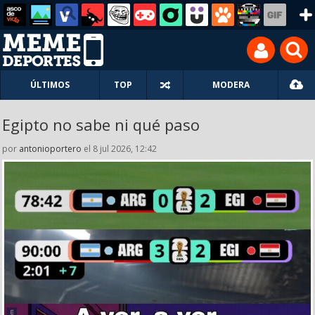
ÚLTIMOS
TOP
MODERA
Egipto no sabe ni qué paso
por
antonioportero
el 8 jul 2026, 12:42