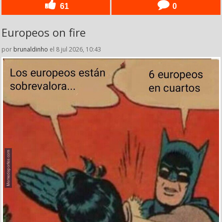
61
0
Europeos on fire
por
brunaldinho
el 8 jul 2026, 10:43