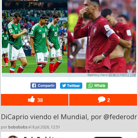
38
2
DiCaprio viendo el Mundial, por @federodr
por
bobobobs
el 8 jul 2026, 12:51