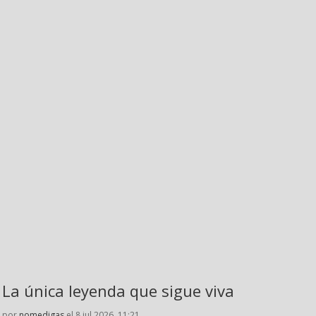
La única leyenda que sigue viva
por
nomedigas
el 8 jul 2026, 11:21