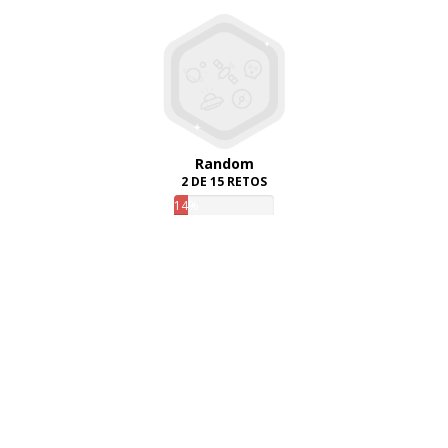
Random
2 DE 15 RETOS
14%