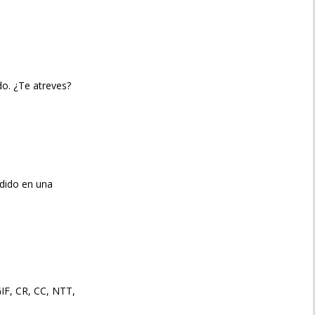
o. ¿Te atreves?
ndido en una
IF, CR, CC, NTT,