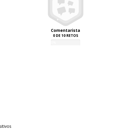
Comentarista
0 DE 10 RETOS
0%
itivos