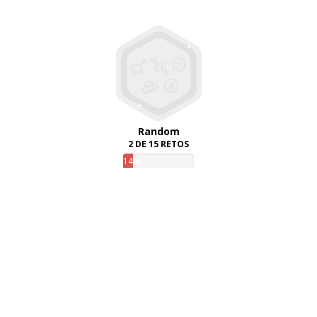
Random
2 DE 15 RETOS
14%