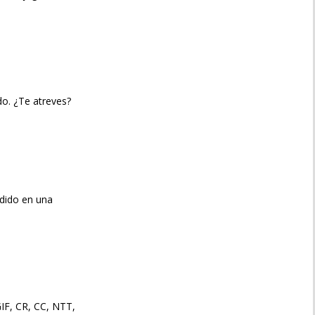
o. ¿Te atreves?
ndido en una
IF, CR, CC, NTT,