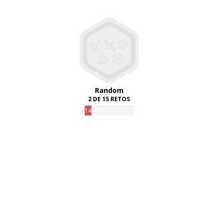
Random
2 DE 15 RETOS
14%