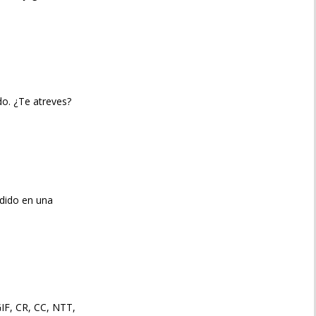
o. ¿Te atreves?
ndido en una
IF, CR, CC, NTT,