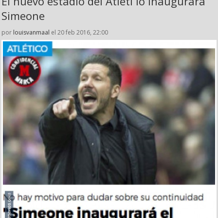
El nuevo estadio del Atleti lo inaugurará
Simeone
por
louisvanmaal
el 20 feb 2016, 22:00