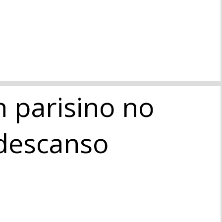
n parisino no
 descanso