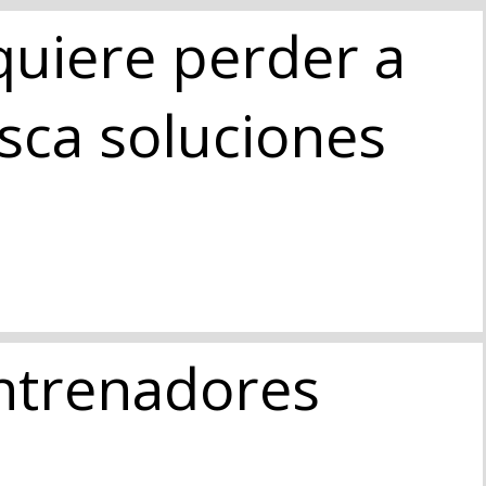
quiere perder a
usca soluciones
ntrenadores