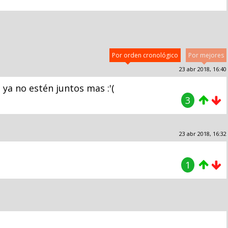
Por orden cronológico
Por mejores
23 abr 2018, 16:40
ya no estén juntos mas :'(
3
23 abr 2018, 16:32
1