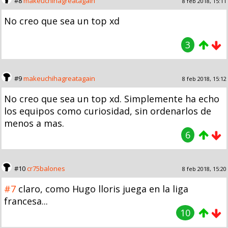
#8
makeuchihagreatagain
8 feb 2018, 15:11
No creo que sea un top xd
3
#9
makeuchihagreatagain
8 feb 2018, 15:12
No creo que sea un top xd. Simplemente ha echo
los equipos como curiosidad, sin ordenarlos de
menos a mas.
6
#10
cr75balones
8 feb 2018, 15:20
#7
claro, como Hugo lloris juega en la liga
francesa...
10