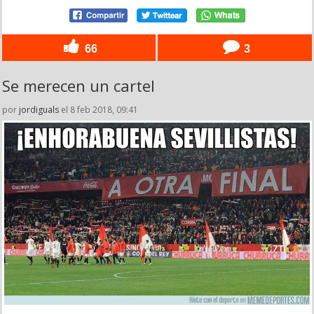
66
3
Se merecen un cartel
por
jordiguals
el 8 feb 2018, 09:41