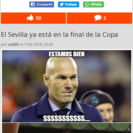
58
3
El Sevilla ya está en la final de la Copa
por
sadlife
el 7 feb 2018, 23:26