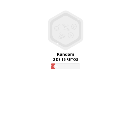
Random
2 DE 15 RETOS
14%