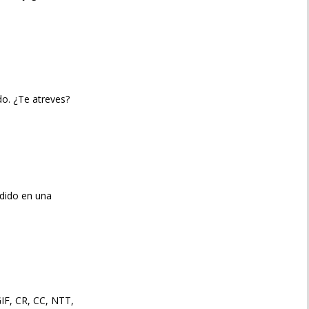
o. ¿Te atreves?
ndido en una
IF, CR, CC, NTT,