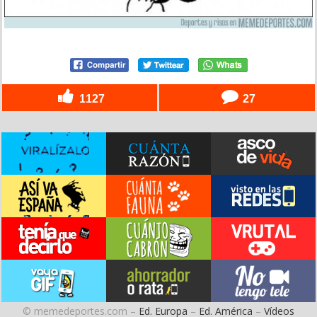
1127
27
© memedeportes.com –
Ed. Europa
–
Ed. América
–
Vídeos