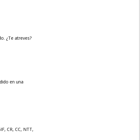
o. ¿Te atreves?
ndido en una
IF, CR, CC, NTT,