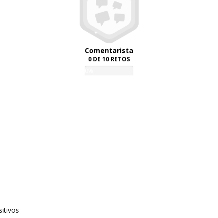
Comentarista
0 DE 10 RETOS
0%
itivos