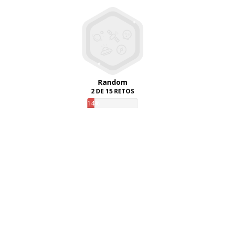
Random
2 DE 15 RETOS
14%