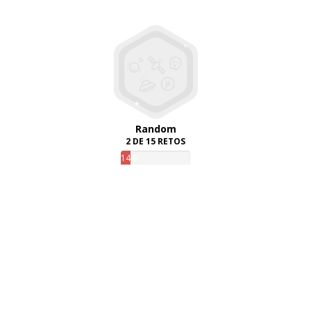
Random
2 DE 15 RETOS
14%