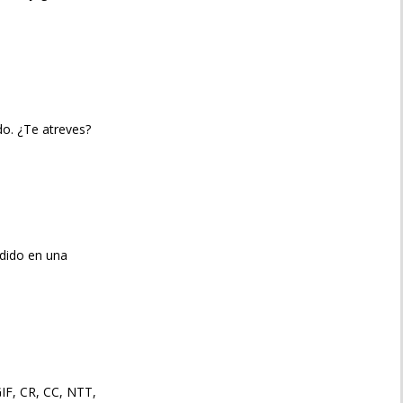
o. ¿Te atreves?
ndido en una
IF, CR, CC, NTT,