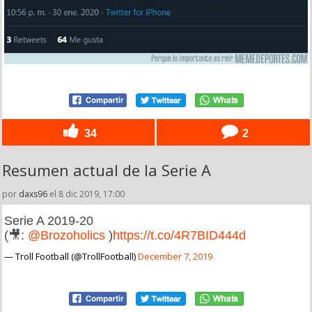
34
2
Resumen actual de la Serie A
por
daxs96
el 8 dic 2019, 17:00
Serie A 2019-20
(🎥:
@Brozoholics
)
https://t.co/4R7BID444d
— Troll Football (@TrollFootball)
December 7, 2019