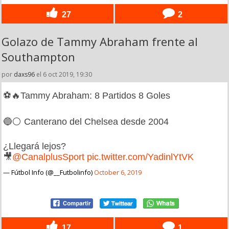
27
2
Golazo de Tammy Abraham frente al
Southampton
por
daxs96
el 6 oct 2019, 19:30
⚽️🔥Tammy Abraham: 8 Partidos 8 Goles
🔵⚪️ Canterano del Chelsea desde 2004
¿Llegará lejos?
🎥
@CanalplusSport
pic.twitter.com/YadinlYtVK
— Fútbol Info (@__Futbolinfo)
October 6, 2019
17
1