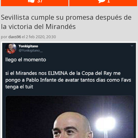
37
1
Sevillista cumple su promesa después de
la victoria del Mirandés
por
daxs96
el 2 feb 2020, 20:30