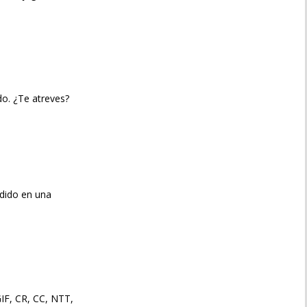
o. ¿Te atreves?
ndido en una
IF, CR, CC, NTT,