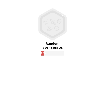
Random
2 DE 15 RETOS
14%