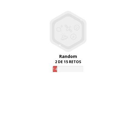
Random
2 DE 15 RETOS
14%