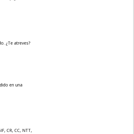
o. ¿Te atreves?
ndido en una
IF, CR, CC, NTT,