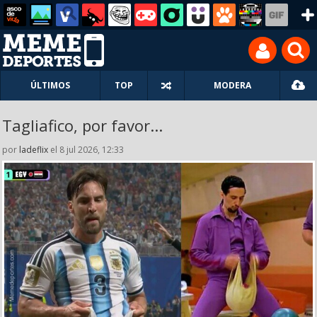
ÚLTIMOS
TOP
MODERA
Tagliafico, por favor...
por
ladeflix
el 8 jul 2026, 12:33