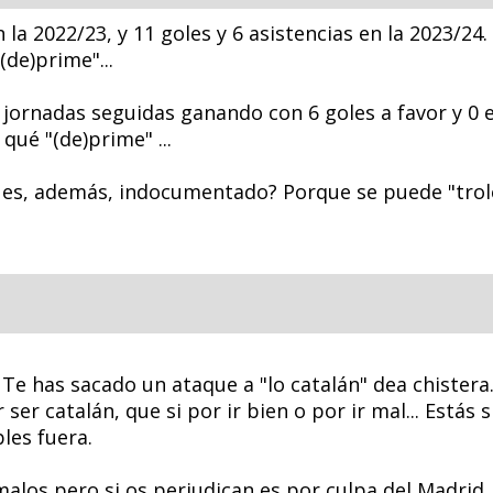
 la 2022/23, y 11 goles y 6 asistencias en la 2023/24.
(de)prime"...
2 jornadas seguidas ganando con 6 goles a favor y 0 
 qué "(de)prime" ...
o es, además, indocumentado? Porque se puede "trolea
. Te has sacado un ataque a "lo catalán" dea chister
 ser catalán, que si por ir bien o por ir mal... Estás
les fuera.
alos pero si os perjudican es por culpa del Madrid.