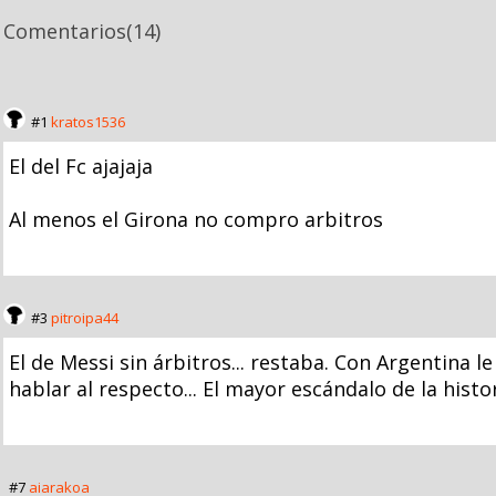
Comentarios
(14)
#1
kratos1536
El del Fc ajajaja
Al menos el Girona no compro arbitros
#3
pitroipa44
El de Messi sin árbitros... restaba. Con Argentina l
hablar al respecto... El mayor escándalo de la histo
#7
aiarakoa