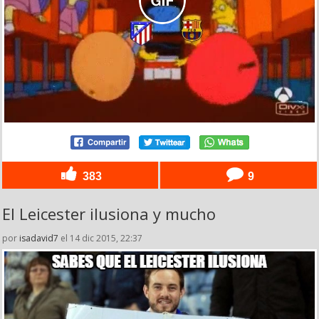
383
9
El Leicester ilusiona y mucho
por
isadavid7
el 14 dic 2015, 22:37