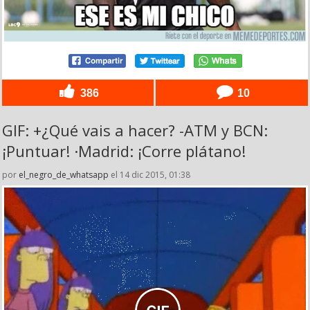
386
10
GIF: +¿Qué vais a hacer? -ATM y BCN:
¡Puntuar! ·Madrid: ¡Corre plátano!
por
el_negro_de_whatsapp
el 14 dic 2015, 01:38