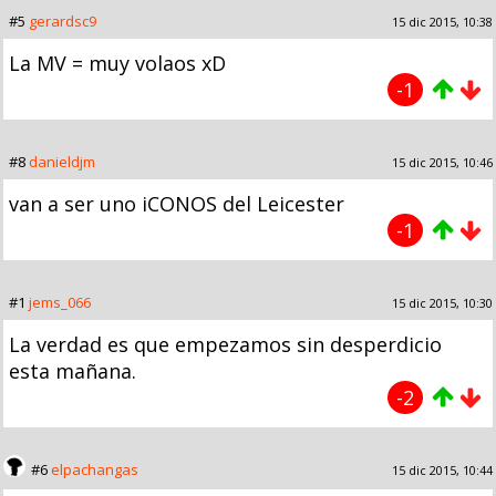
#5
gerardsc9
15 dic 2015, 10:38
La MV = muy volaos xD
-1
#8
danieldjm
15 dic 2015, 10:46
van a ser uno iCONOS del Leicester
-1
#1
jems_066
15 dic 2015, 10:30
La verdad es que empezamos sin desperdicio
esta mañana.
-2
#6
elpachangas
15 dic 2015, 10:44