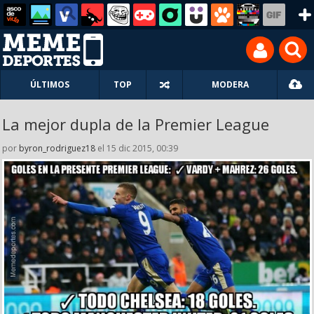
ÚLTIMOS
TOP
MODERA
La mejor dupla de la Premier League
por
byron_rodriguez18
el 15 dic 2015, 00:39