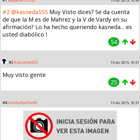
#7
alejandro3103
15 dic 2015, 10:45
#2
@kasneda555
Muy Visto dices? Se da cuenta
de que la M es de Mahrez y la V de Vardy en su
afirmación? Lo ha hecho queriendo kasneda... es
usted diabólico !
54
#2
kasneda555
15 dic 2015, 10:31
Muy visto gente
25
#4
masturbinho69
15 dic 2015, 10:37