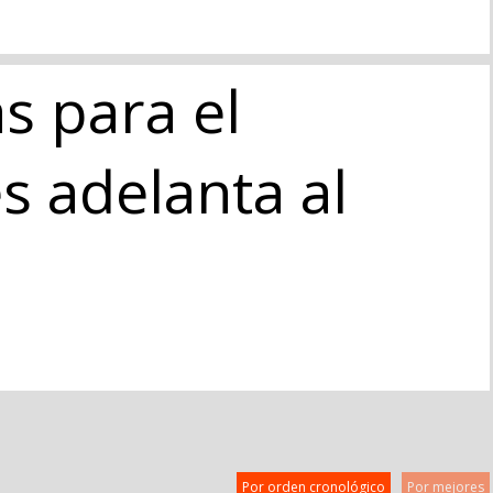
s para el
s adelanta al
Por orden cronológico
Por mejores