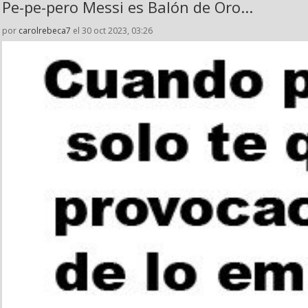
Pe-pe-pero Messi es Balón de Oro...
por
carolrebeca7
el 30 oct 2023, 03:26