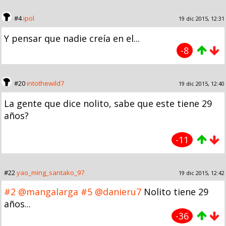
#4
ipol
19 dic 2015, 12:31
Y pensar que nadie creía en el...
-8
#20
intothewild7
19 dic 2015, 12:40
La gente que dice nolito, sabe que este tiene 29
años?
-11
#22
yao_ming_santako_97
19 dic 2015, 12:42
#2
@mangalarga
#5
@danieru7
Nolito tiene 29
años...
-36