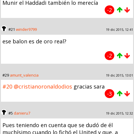
Munir el Haddadi también lo merecía
-2
#21
winder9799
19 dic 2015, 12:41
ese balon es de oro real?
-2
#29
amunt_valencia
19 dic 2015, 13:01
#20
@cristianoronaldodios
gracias sara
-3
#5
danieru7
19 dic 2015, 12:32
Pues teniendo en cuenta que se dudó de él
muchísimo cuando lo fichó el United y que, a