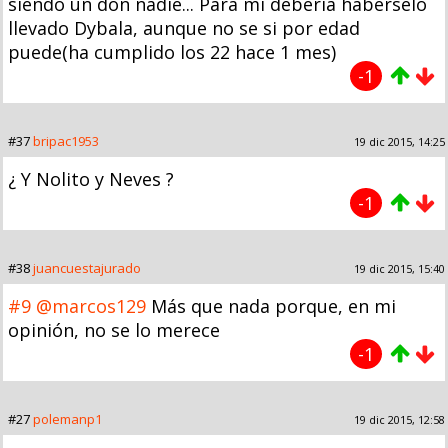
siendo un don nadie... Para mi debería haberselo
llevado Dybala, aunque no se si por edad
puede(ha cumplido los 22 hace 1 mes)
-1
#37
bripac1953
19 dic 2015, 14:25
¿ Y Nolito y Neves ?
-1
#38
juancuestajurado
19 dic 2015, 15:40
#9
@marcos129
Más que nada porque, en mi
opinión, no se lo merece
-1
#27
polemanp1
19 dic 2015, 12:58