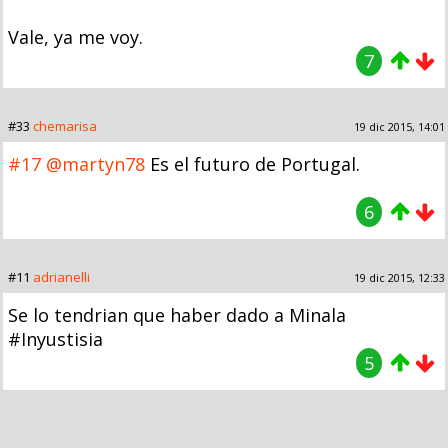
Vale, ya me voy.
7
#33
chemarisa
19 dic 2015, 14:01
#17
@martyn78
Es el futuro de Portugal.
6
#11
adrianelli
19 dic 2015, 12:33
Se lo tendrian que haber dado a Minala
#Inyustisia
5