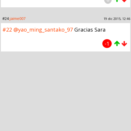
#24
jaime007
19 dic 2015, 12:46
#22
@yao_ming_santako_97
Gracias Sara
-1