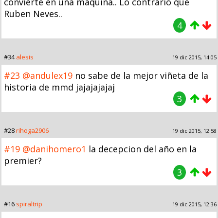
convierte en una maquina.. Lo contrario que
Ruben Neves..
4
#34
alesis
19 dic 2015, 14:05
#23
@andulex19
no sabe de la mejor viñeta de la
historia de mmd jajajajajaj
3
#28
rihoga2906
19 dic 2015, 12:58
#19
@danihomero1
la decepcion del año en la
premier?
3
#16
spiraltrip
19 dic 2015, 12:36