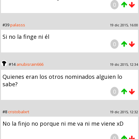
0
#39
palasss
19 dic 2015, 16:00
Si no la finge ni él
0
#14
anubisrain666
19 dic 2015, 12:34
Quienes eran los otros nominados alguien lo
sabe?
0
#8
cristobalxrt
19 dic 2015, 12:32
No la finjo no porque ni me va ni me viene xD
0