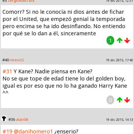
#3
sergiollullcrack
19 dic 2015, 12:31
Comorr? Si no le conocía ni dios antes de fichar
por el United, que empezó genial la temporada
pero encima se ha ido desinflando. No entiendo
por qué se lo dan a él, sinceramente
1
#40
nirevic5
19 dic 2015, 17:40
#31
Y Kane? Nadie piensa en Kane?
No se que tope de edad tiene lo del golden boy,
igual es por eso que no lo ha ganado Harry Kane
^^
0
#36
alan06
19 dic 2015, 14:13
#19
@danihomero1
¿enserio?