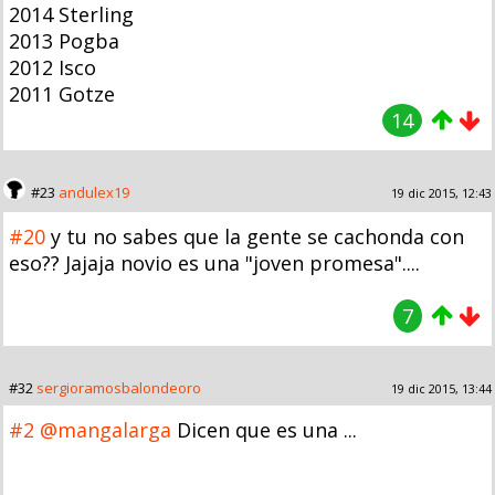
2014 Sterling
2013 Pogba
2012 Isco
2011 Gotze
14
#23
andulex19
19 dic 2015, 12:43
#20
y tu no sabes que la gente se cachonda con
eso?? Jajaja novio es una "joven promesa"....
7
#32
sergioramosbalondeoro
19 dic 2015, 13:44
#2
@mangalarga
Dicen que es una ...