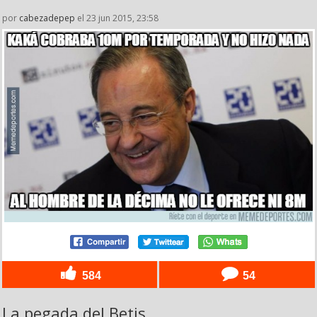
por
cabezadepep
el 23 jun 2015, 23:58
584
54
La pegada del Betis