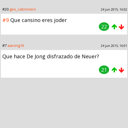
#20
geo_cabronero
24 jun 2015, 16:02
#9
Que cansino eres joder
22
#7
aarong16
24 jun 2015, 16:01
Que hace De Jong disfrazado de Neuer?
21