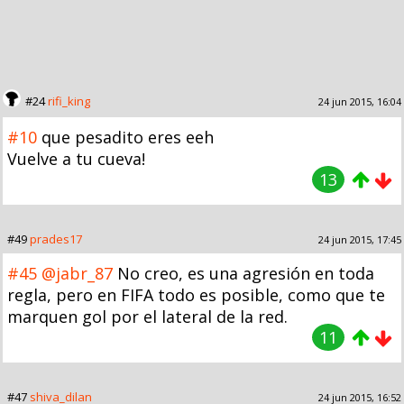
#24
rifi_king
24 jun 2015, 16:04
#10
que pesadito eres eeh
Vuelve a tu cueva!
13
#49
prades17
24 jun 2015, 17:45
#45
@jabr_87
No creo, es una agresión en toda
regla, pero en FIFA todo es posible, como que te
marquen gol por el lateral de la red.
11
#47
shiva_dilan
24 jun 2015, 16:52