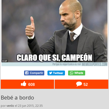
608
52
Bebé a bordo
por
venlo
el 23 jun 2015, 22:35