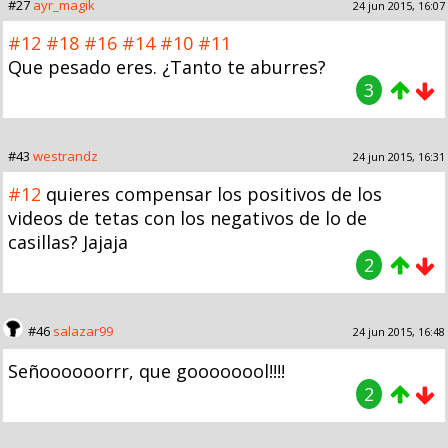
#27
ayr_magik
24 jun 2015, 16:07
#12
#18
#16
#14
#10
#11
Que pesado eres. ¿Tanto te aburres?
3
#43
westrandz
24 jun 2015, 16:31
#12
quieres compensar los positivos de los
videos de tetas con los negativos de lo de
casillas? Jajaja
2
#46
salazar99
24 jun 2015, 16:48
Señoooooorrr, que goooooool!!!!
2