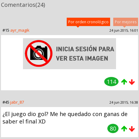
Comentarios
(24)
Por orden cronológico
Por mejores
#15
ayr_magik
24 jun 2015, 16:01
114
#45
jabr_87
24 jun 2015, 16:38
¿El juego dio gol? Me he quedado con ganas de
saber el final XD
80