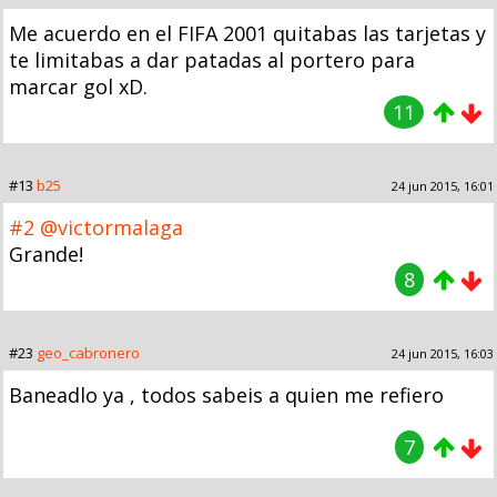
Me acuerdo en el FIFA 2001 quitabas las tarjetas y
te limitabas a dar patadas al portero para
marcar gol xD.
11
#13
b25
24 jun 2015, 16:01
#2
@victormalaga
Grande!
8
#23
geo_cabronero
24 jun 2015, 16:03
Baneadlo ya , todos sabeis a quien me refiero
7