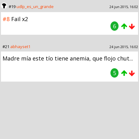
#19
udlp_es_un_grande
24 jun 2015, 16:02
#8
Fail x2
6
#21
abhayset1
24 jun 2015, 16:02
Madre mía este tío tiene anemia, que flojo chut...
5