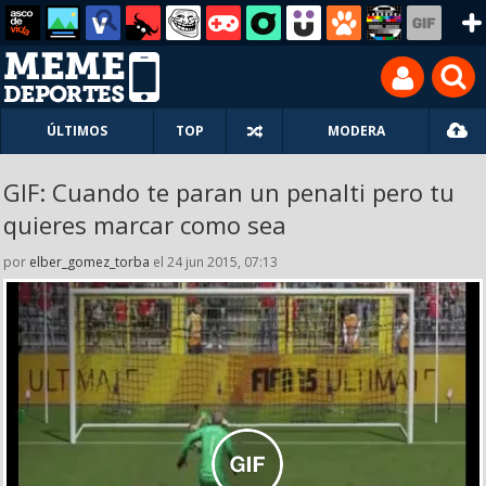
ÚLTIMOS
TOP
MODERA
GIF: Cuando te paran un penalti pero tu
quieres marcar como sea
por
elber_gomez_torba
el 24 jun 2015, 07:13