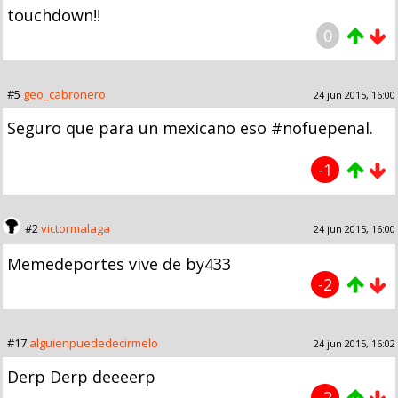
touchdown!!
0
#5
geo_cabronero
24 jun 2015, 16:00
Seguro que para un mexicano eso #nofuepenal.
-1
#2
victormalaga
24 jun 2015, 16:00
Memedeportes vive de by433
-2
#17
alguienpuededecirmelo
24 jun 2015, 16:02
Derp Derp deeeerp
-2