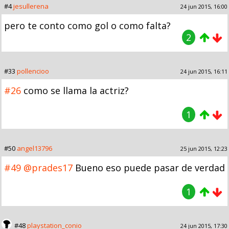
#4
jesullerena
24 jun 2015, 16:00
pero te conto como gol o como falta?
2
#33
pollencioo
24 jun 2015, 16:11
#26
como se llama la actriz?
1
#50
angel13796
25 jun 2015, 12:23
#49
@prades17
Bueno eso puede pasar de verdad
1
#48
playstation_conio
24 jun 2015, 17:30