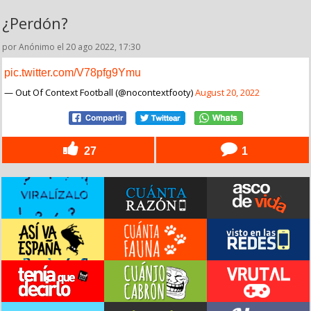
¿Perdón?
por Anónimo el 20 ago 2022, 17:30
pic.twitter.com/V78pfg9Ymu
— Out Of Context Football (@nocontextfooty)
August 20, 2022
27
1