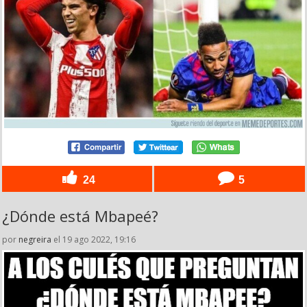
24
5
¿Dónde está Mbapeé?
por
negreira
el 19 ago 2022, 19:16