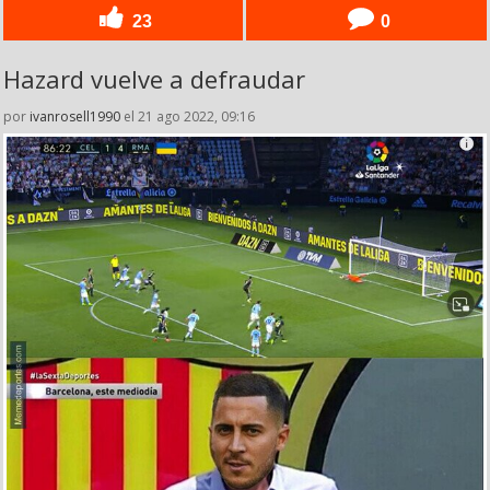
23
0
Hazard vuelve a defraudar
por
ivanrosell1990
el 21 ago 2022, 09:16