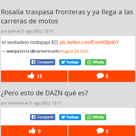
Rosalía traspasa fronteras y ya llega a las
carreras de motos
por Joan el 21 ago 2022, 13:13
el verdadero motopapi 💃🏻
pic.twitter.com/Exm43fpdeY
— ᴍᴀʀqᴜᴇsɪsᴛᴀ (@carmenruiztr)
August 20, 2022
15
0
¿Pero esto de DAZN qué es?
por Anónimo el 21 ago 2022, 13:11
9
5