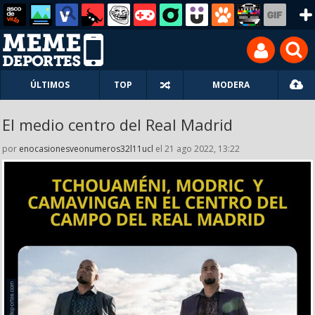
ÚLTIMOS
TOP
MODERA
El medio centro del Real Madrid
por
enocasionesveonumeros32l11ucl
el 21 ago 2022, 13:22