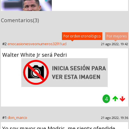
Comentarios
(3)
Por orden cronológico
Por mejores
#2
enocasionesveonumeros32l11ucl
21 ago 2022, 19:42
Walter White Jr será Pedri
4
#1
don_marco
21 ago 2022, 19:36
Yo soy mayor que Modric, me sientx ofendide