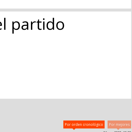
l partido
Por orden cronológico
Por mejores