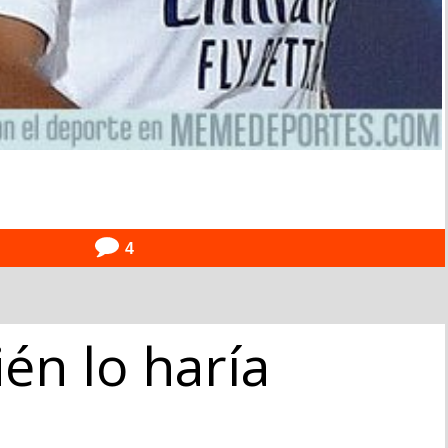
4
én lo haría